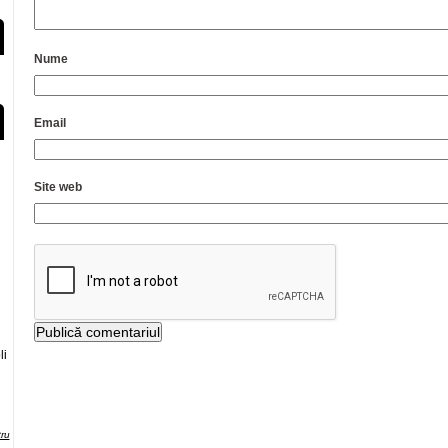
Nume
Email
Site web
li
tru