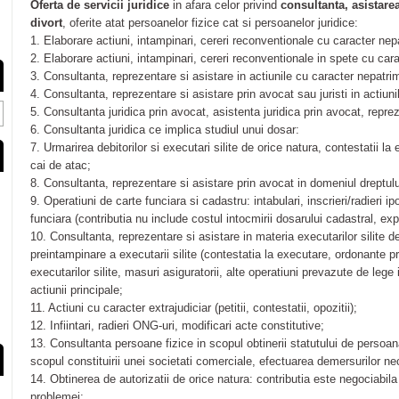
Oferta de servicii juridice
in afara celor privind
consultanta, asistare
divort
, oferite atat persoanelor fizice cat si persoanelor juridice:
1. Elaborare actiuni, intampinari, cereri reconventionale cu caracter nep
2. Elaborare actiuni, intampinari, cereri reconventionale in spete cu cara
3. Consultanta, reprezentare si asistare in actiunile cu caracter nepatri
4. Consultanta, reprezentare si asistare prin avocat sau juristi in actiuni
5. Consultanta juridica prin avocat, asistenta juridica prin avocat, reprez
6. Consultanta juridica ce implica studiul unui dosar:
7. Urmarirea debitorilor si executari silite de orice natura, contestatii l
cai de atac;
8. Consultanta, reprezentare si asistare prin avocat in domeniul dreptului
9. Operatiuni de carte funciara si cadastru: intabulari, inscrieri/radieri i
funciara (contributia nu include costul intocmirii dosarului cadastral, expe
10. Consultanta, reprezentare si asistare in materia executarilor silite d
preintampinare a executarii silite (contestatia la executare, ordonante pre
executarilor silite, masuri asiguratorii, alte operatiuni prevazute de lege
actiunii principale;
11. Actiuni cu caracter extrajudiciar (petitii, contestatii, opozitii);
12. Infiintari, radieri ONG-uri, modificari acte constitutive;
13. Consultanta persoane fizice in scopul obtinerii statutului de persoana
scopul constituirii unei societati comerciale, efectuarea demersurilor ne
14. Obtinerea de autorizatii de orice natura: contributia este negociabil
problemei;