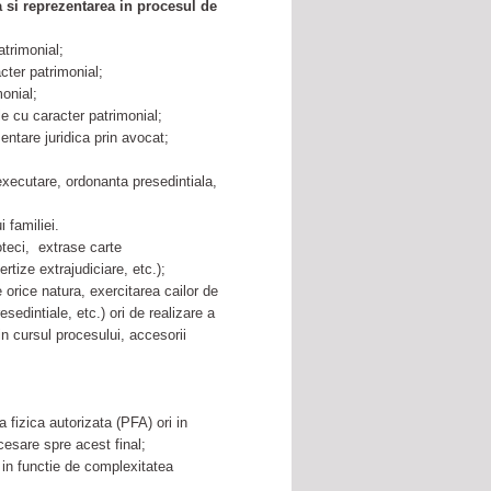
a si reprezentarea in procesul de
atrimonial;
cter patrimonial;
monial;
le cu caracter patrimonial;
entare juridica prin avocat;
a executare, ordonanta presedintiala,
 familiei.
poteci, extrase carte
rtize extrajudiciare, etc.);
e orice natura, exercitarea cailor de
sedintiale, etc.) ori de realizare a
 in cursul procesului, accesorii
 fizica autorizata (PFA) ori in
cesare spre acest final;
a in functie de complexitatea