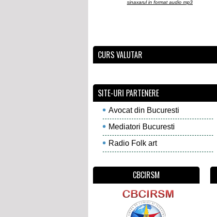
sinaxarul in format audio mp3
CURS VALUTAR
SITE-URI PARTENERE
Avocat din Bucuresti
Mediatori Bucuresti
Radio Folk art
CBCIRSM