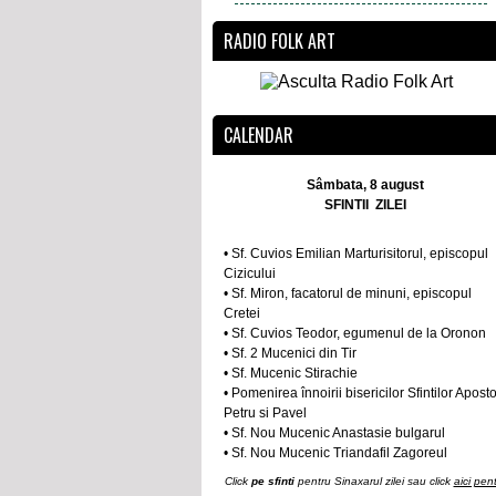
RADIO FOLK ART
CALENDAR
Sâmbata, 8 august
SFINTII ZILEI
• Sf. Cuvios Emilian Marturisitorul, episcopul
Cizicului
• Sf. Miron, facatorul de minuni, episcopul
Cretei
• Sf. Cuvios Teodor, egumenul de la Oronon
• Sf. 2 Mucenici din Tir
• Sf. Mucenic Stirachie
• Pomenirea înnoirii bisericilor Sfintilor Aposto
Petru si Pavel
• Sf. Nou Mucenic Anastasie bulgarul
• Sf. Nou Mucenic Triandafil Zagoreul
Click
pe sfinti
pentru Sinaxarul zilei sau click
aici pen